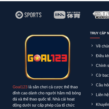
TRUY CẬP 
Về chún
Điều kh
Chính 
Cờ bạc 
Câu hỏ
Goal123
là sân chơi cá cược thể thao
đỉnh cao dành cho người hâm mộ bóng
Liên hệ
đá và thể thao quốc tế. Nhà cái hoạt
Khuyến
động dưới sự cấp phép của tổ chức