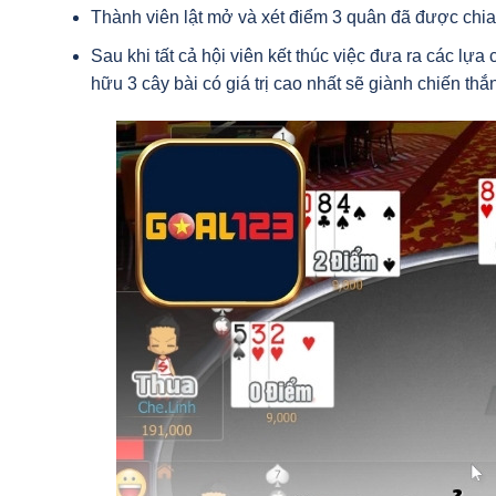
Thành viên lật mở và xét điểm 3 quân đã được chia
Sau khi tất cả hội viên kết thúc việc đưa ra các lự
hữu 3 cây bài có giá trị cao nhất sẽ giành chiến thắ