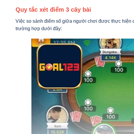
Quy tắc xét điểm 3 cây bài
Việc so sánh điểm số giữa người chơi được thực hiện dự
trường hợp dưới đây: