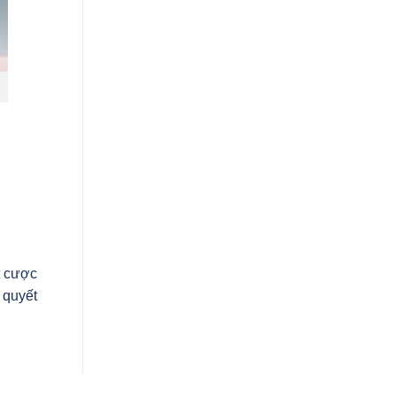
t cược
 quyết