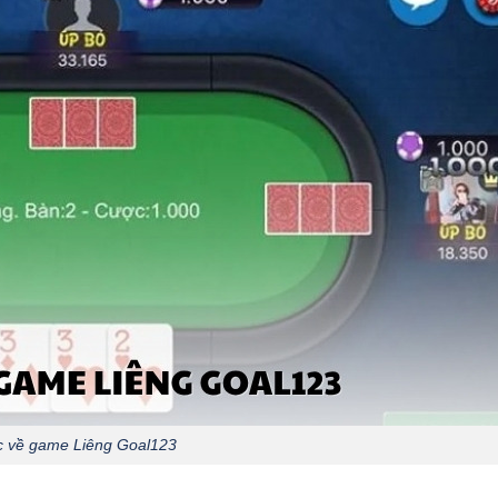
c về game Liêng Goal123