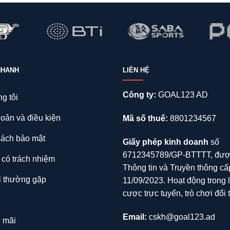
NHANH
LIÊN HỆ
Công ty:
GOAL123 AD
g tôi
oản và điều kiện
Mã số thuế:
8801234567
sách bảo mật
Giấy phép kinh doanh
số
6712345789/GP-BTTTT, đượ
có trách nhiệm
Thông tin và Truyền thông cấ
i thường gặp
11/09/2023. Hoạt động trong 
cược trực tuyến, trò chơi đổi
Email:
cskh@goal123.ad
 mãi