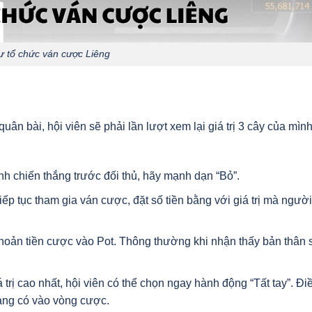
tự tổ chức ván cược Liêng
quân bài, hội viên sẽ phải lần lượt xem lại giá trị 3 cây của mìn
ành chiến thắng trước đối thủ, hãy mạnh dạn “Bỏ”.
p tục tham gia ván cược, đặt số tiền bằng với giá trị mà người
hoản tiền cược vào Pot. Thông thường khi nhận thấy bản thân
rị cao nhất, hội viên có thể chọn ngay hành động “Tất tay”. Đi
đang có vào vòng cược.