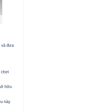
h và đưa
 chơi
 sở hữu
ều này