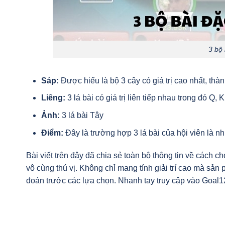
3 bộ 
Sáp:
Được hiểu là bộ 3 cây có giá trị cao nhất, th
Liêng:
3 lá bài có giá trị liên tiếp nhau trong đó Q, 
Ảnh:
3 lá bài Tây
Điểm:
Đây là trường hợp 3 lá bài của hội viên là n
Bài viết trên đây đã chia sẻ toàn bộ thông tin về cách c
vô cùng thú vị. Không chỉ mang tính giải trí cao mà sản
đoán trước các lựa chọn. Nhanh tay truy cập vào Goal