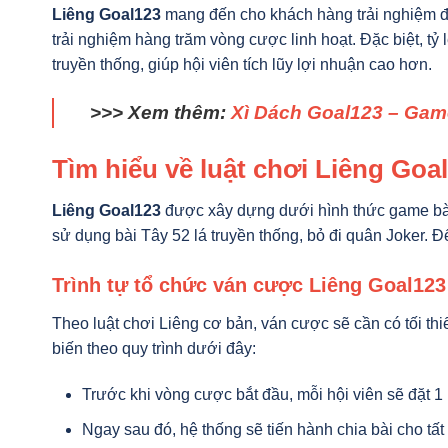
Liêng Goal123
mang đến cho khách hàng trải nghiệm đặt 
trải nghiệm hàng trăm vòng cược linh hoạt. Đặc biệt, tỷ 
truyền thống, giúp hội viên tích lũy lợi nhuận cao hơn.
>>> Xem thêm:
Xì Dách Goal123 – Gam
Tìm hiểu về luật chơi Liêng Goa
Liêng Goal123
được xây dựng dưới hình thức game bài
sử dụng bài Tây 52 lá truyền thống, bỏ đi quân Joker. Đ
Trình tự tổ chức ván cược Liêng Goal123
Theo luật chơi Liêng cơ bản, ván cược sẽ cần có tối thi
biến theo quy trình dưới đây:
Trước khi vòng cược bắt đầu, mỗi hội viên sẽ đặt 1
Ngay sau đó, hệ thống sẽ tiến hành chia bài cho tất