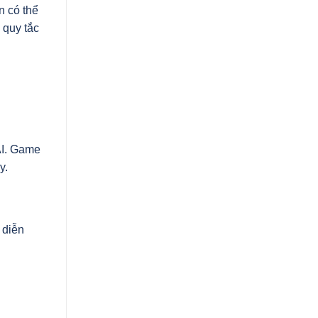
n có thể
 quy tắc
AI. Game
ây.
 diễn