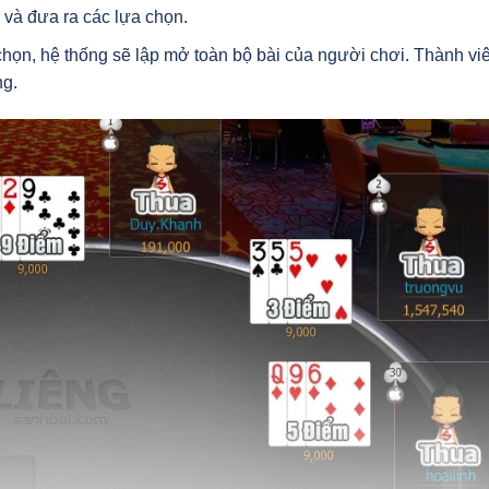
 và đưa ra các lựa chọn.
a chọn, hệ thống sẽ lập mở toàn bộ bài của người chơi. Thành vi
ng.