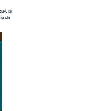
quý, cù
ếp chi