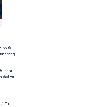
hĩnh từ
tính tổng
ười chơi
p thúi và
lá đỏ