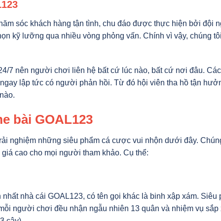
L123
hăm sóc khách hàng tận tình, chu đáo được thực hiện bởi đội 
họn kỹ lưỡng qua nhiều vòng phỏng vấn. Chính vì vậy, chúng tô
/7 nên người chơi liên hệ bất cứ lúc nào, bất cứ nơi đâu. Các
à ngay lập tức có người phản hồi. Từ đó hội viên tha hồ tận hưở
nào.
ame bài GOAL123
rải nghiệm những siêu phẩm cá cược vui nhộn dưới đây. Chúng
h giá cao cho mọi người tham khảo. Cụ thể:
ch nhất nhà cái GOAL123, có tên gọi khác là binh xập xám. Siê
ó mỗi người chơi đều nhận ngẫu nhiên 13 quân và nhiệm vụ sắp
3 cây).