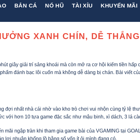
AO
BẮN CÁ
NỔ HŨ
TÀI XỈU
KHUYẾN MÃI
HƯỞNG XANH CHÍN, DỄ THẮNG
út giây giải trí sảng khoái mà còn mở ra cơ hội kiếm tiền hấp
 phẩm đánh bạc lôi cuốn mà không dễ dàng bị chán. Bài viết củ
đợi nhất nhà cái nhờ vào kho trò chơi vui nhộn cùng tỷ lệ t
sức với hơn 10 tựa game đặc sắc như mậu binh, xì dách, 3 lá c
ến mãi ngập tràn khi tham gia game bài của VGAMING tại GOA
ản lợi nhuận khổng lồ bằng số vốn ít ỏi mình đang có.