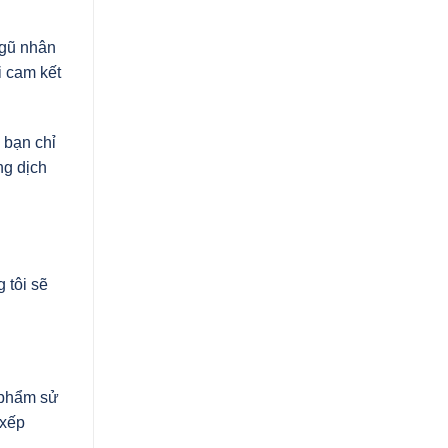
ngũ nhân
i cam kết
 bạn chỉ
ng dịch
 tôi sẽ
u phẩm sử
 xếp