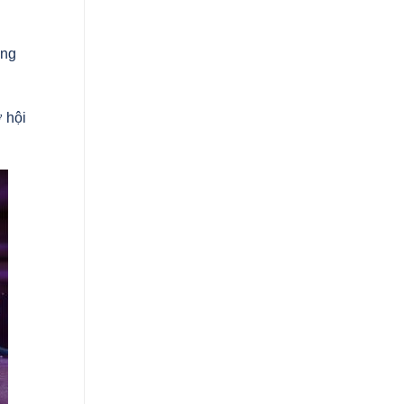
ông
ơ hội