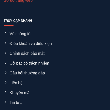
Sơ đồ trang web
TRUY CẬP NHANH
Về chúng tôi
Điều khoản và điều kiện
Chính sách bảo mật
Cờ bạc có trách nhiệm
Câu hỏi thường gặp
Liên hệ
Khuyến mãi
Tin tức