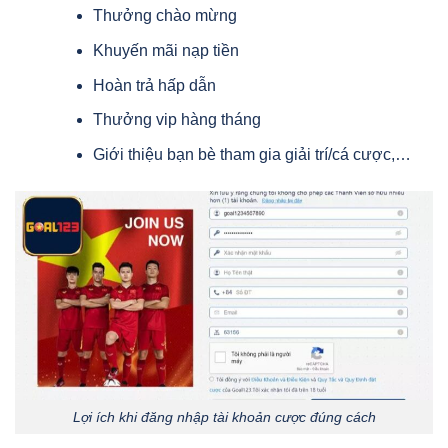
Thưởng chào mừng
Khuyến mãi nạp tiền
Hoàn trả hấp dẫn
Thưởng vip hàng tháng
Giới thiệu bạn bè tham gia giải trí/cá cược,…
Lợi ích khi đăng nhập tài khoản cược đúng cách