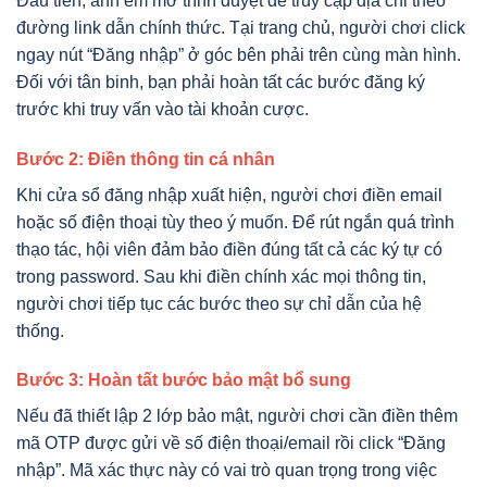
Đầu tiên, anh em mở trình duyệt để truy cập địa chỉ theo
đường link dẫn chính thức. Tại trang chủ, người chơi click
ngay nút “Đăng nhập” ở góc bên phải trên cùng màn hình.
Đối với tân binh, bạn phải hoàn tất các bước đăng ký
trước khi truy vấn vào tài khoản cược.
Bước 2: Điền thông tin cá nhân
Khi cửa sổ đăng nhập xuất hiện, người chơi điền email
hoặc số điện thoại tùy theo ý muốn. Để rút ngắn quá trình
thạo tác, hội viên đảm bảo điền đúng tất cả các ký tự có
trong password. Sau khi điền chính xác mọi thông tin,
người chơi tiếp tục các bước theo sự chỉ dẫn của hệ
thống.
Bước 3: Hoàn tất bước bảo mật bổ sung
Nếu đã thiết lập 2 lớp bảo mật, người chơi cần điền thêm
mã OTP được gửi về số điện thoại/email rồi click “Đăng
nhập”. Mã xác thực này có vai trò quan trọng trong việc