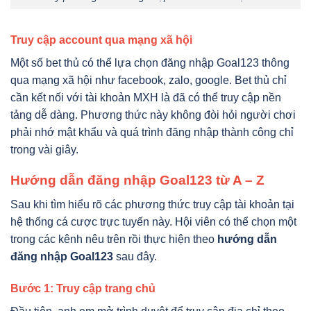
Truy cập account qua mạng xã hội
Một số bet thủ có thể lựa chọn đăng nhập Goal123 thông
qua mạng xã hội như facebook, zalo, google. Bet thủ chỉ
cần kết nối với tài khoản MXH là đã có thể truy cập nền
tảng dễ dàng. Phương thức này không đòi hỏi người chơi
phải nhớ mật khẩu và quá trình đăng nhập thành công chỉ
trong vài giây.
Hướng dẫn đăng nhập Goal123 từ A – Z
Sau khi tìm hiểu rõ các phương thức truy cập tài khoản tại
hệ thống cá cược trực tuyến này. Hội viên có thể chọn một
trong các kênh nêu trên rồi thực hiện theo
hướng dẫn
đăng nhập Goal123
sau đây.
Bước 1: Truy cập trang chủ